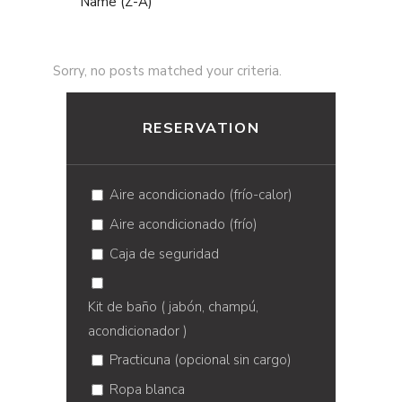
Name (Z-A)
Sorry, no posts matched your criteria.
RESERVATION
Aire acondicionado (frío-calor)
Aire acondicionado (frío)
Caja de seguridad
Kit de baño ( jabón, champú,
acondicionador )
Practicuna (opcional sin cargo)
Ropa blanca