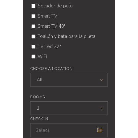
Secador de pelo
Smart TV
Smart TV 40"
Toallón y bata para la pileta
TV Led 32"
WiFi
CHOOSE A LOCATION
All
ROOMS
1
CHECK IN