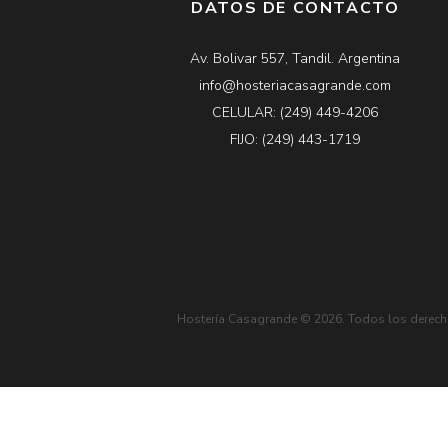
DATOS DE CONTACTO
Av. Bolivar 557, Tandil. Argentina
info@hosteriacasagrande.com
CELULAR: (249) 449-4206
FIJO: (249) 443-1719
Hostería Casagrande © 2026. Todos los derech