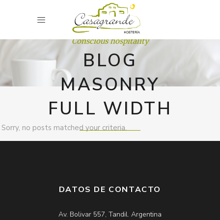
Conscious hospitality
BLOG
MASONRY
FULL WIDTH
Sorry, no posts matched your criteria.
DATOS DE CONTACTO
Av. Bolivar 557, Tandil. Argentina